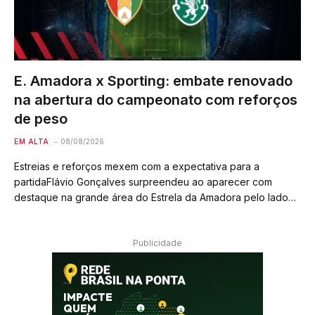
E. Amadora x Sporting: embate renovado
na abertura do campeonato com reforços
de peso
EM ALTA
08/08/2026
Estreias e reforços mexem com a expectativa para a
partidaFlávio Gonçalves surpreendeu ao aparecer com
destaque na grande área do Estrela da Amadora pelo lado
esquerdo. O jovem atacante puxou para o pé direito e
provocou a primeira defesa difícil…
Publicidade