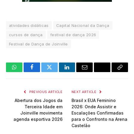
atividades didáticas
Capital Nacional da Dança
cursos de dança
festival de dança 2026
Festival de Dança de Joinville
WhatsApp
Facebook
Twitter
LinkedIn
Email
Copy
Link
PREVIOUS ARTICLE
NEXT ARTICLE
Abertura dos Jogos da
Brasil x EUA Feminino
Terceira Idade em
2026: Onde Assistir e
Joinville movimenta
Escalações Confirmadas
agenda esportiva 2026
para o Confronto na Arena
Castelão