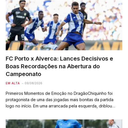
FC Porto x Alverca: Lances Decisivos e
Boas Recordações na Abertura do
Campeonato
EM ALTA
09/08/2026
Primeiros Momentos de Emoção no DragãoChiquinho foi
protagonista de uma das jogadas mais bonitas da partida
logo no início. Em uma arrancada pela esquerda, driblou
Kiwior ainda atrás do meio-campo e finalizou com um chute
colocado à entrada da área.…