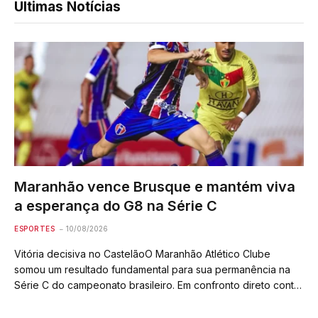
Últimas Notícias
Maranhão vence Brusque e mantém viva
a esperança do G8 na Série C
ESPORTES
10/08/2026
Vitória decisiva no CastelãoO Maranhão Atlético Clube
somou um resultado fundamental para sua permanência na
Série C do campeonato brasileiro. Em confronto direto contra
o Brusque-SC, o Quadricolor fez valer o mando de campo e
venceu por 2 a 1…