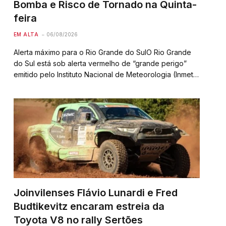
Bomba e Risco de Tornado na Quinta-
feira
EM ALTA
06/08/2026
Alerta máximo para o Rio Grande do SulO Rio Grande
do Sul está sob alerta vermelho de “grande perigo”
emitido pelo Instituto Nacional de Meteorologia (Inmet)
devido à chegada de uma frente fria combinada com a
possível formação de um…
Joinvilenses Flávio Lunardi e Fred
Budtikevitz encaram estreia da
Toyota V8 no rally Sertões