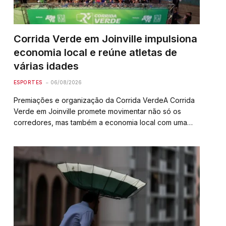
Corrida Verde em Joinville impulsiona
economia local e reúne atletas de
várias idades
ESPORTES
06/08/2026
Premiações e organização da Corrida VerdeA Corrida
Verde em Joinville promete movimentar não só os
corredores, mas também a economia local com uma
estrutura organizada para premiar os melhores. Os
troféus serão entregues aos cinco primeiros colocados
no geral, tanto…