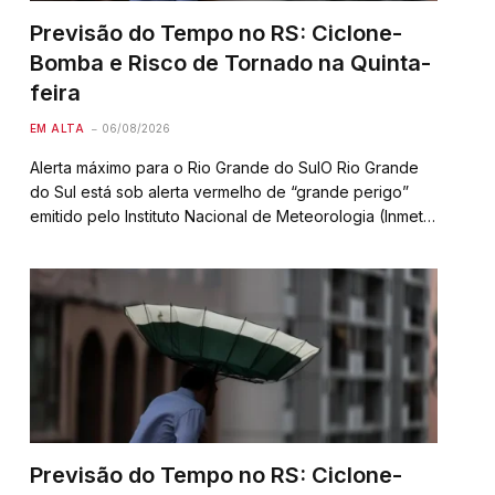
Previsão do Tempo no RS: Ciclone-
Bomba e Risco de Tornado na Quinta-
feira
EM ALTA
06/08/2026
Alerta máximo para o Rio Grande do SulO Rio Grande
do Sul está sob alerta vermelho de “grande perigo”
emitido pelo Instituto Nacional de Meteorologia (Inmet)
devido à chegada de uma frente fria combinada com a
possível formação de um…
Previsão do Tempo no RS: Ciclone-