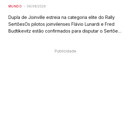
MUNDO
06/08/2026
Dupla de Joinville estreia na categoria elite do Rally
SertõesOs pilotos joinvilenses Flávio Lunardi e Fred
Budtikevitz estão confirmados para disputar o Sertões
2026, considerada a principal prova de rally das
Américas e a segunda maior do mundo. Atuais
campeões…
Publicidade