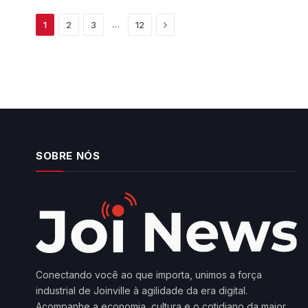
Next
…
1
2
3
12
SOBRE NÓS
Conectando você ao que importa, unimos a força
industrial de Joinville à agilidade da era digital.
Acompanhe a economia, cultura e o cotidiano da maior