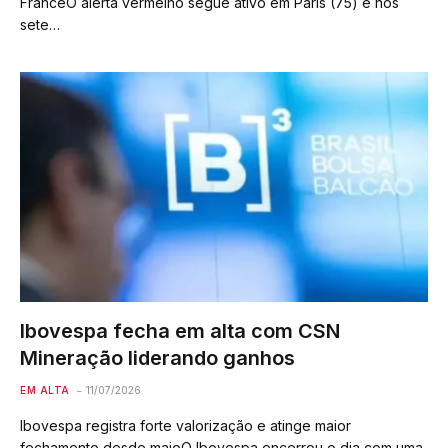
FranceO alerta vermelho segue ativo em Paris (75) e nos
sete…
Ibovespa fecha em alta com CSN
Mineração liderando ganhos
EM ALTA
11/07/2026
Ibovespa registra forte valorização e atinge maior
fechamento desde maioO Ibovespa encerrou o dia com uma