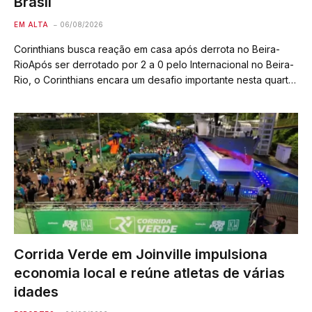
Brasil
EM ALTA
06/08/2026
Corinthians busca reação em casa após derrota no Beira-
RioApós ser derrotado por 2 a 0 pelo Internacional no Beira-
Rio, o Corinthians encara um desafio importante nesta quarta-
feira: reverter o placar para avançar às quartas de final da
Copa do Brasil,…
Corrida Verde em Joinville impulsiona
economia local e reúne atletas de várias
idades