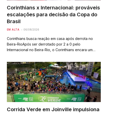
Corinthians x Internacional: prováveis
escalações para decisão da Copa do
Brasil
EM ALTA
06/08/2026
Corinthians busca reação em casa após derrota no
Beira-RioApós ser derrotado por 2 a 0 pelo
Internacional no Beira-Rio, o Corinthians encara um
desafio importante nesta quarta-feira: reverter o placar
para avançar às quartas de final da Copa do Brasil,…
Corrida Verde em Joinville impulsiona