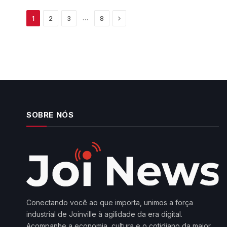
Next
…
1
2
3
8
SOBRE NÓS
Conectando você ao que importa, unimos a força
industrial de Joinville à agilidade da era digital.
Acompanhe a economia, cultura e o cotidiano da maior