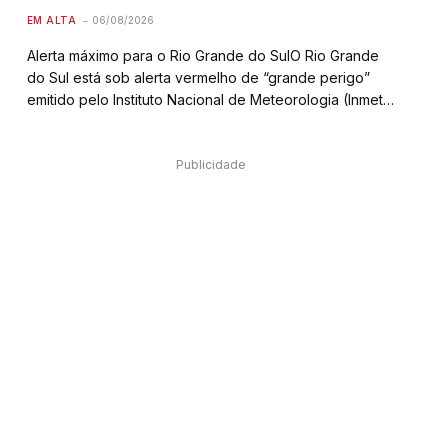
EM ALTA
06/08/2026
Alerta máximo para o Rio Grande do SulO Rio Grande
do Sul está sob alerta vermelho de “grande perigo”
emitido pelo Instituto Nacional de Meteorologia (Inmet)
devido à chegada de uma frente fria combinada com a
possível formação de um…
Publicidade