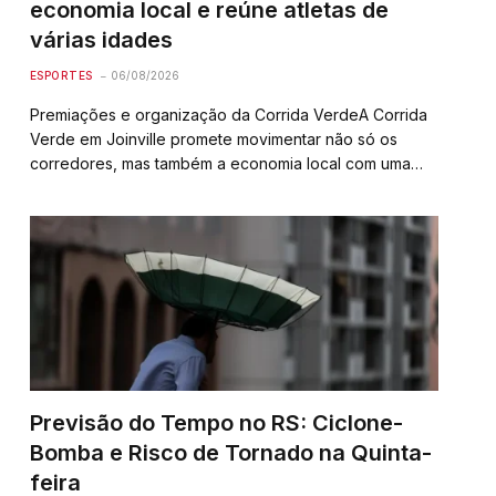
economia local e reúne atletas de
várias idades
ESPORTES
06/08/2026
Premiações e organização da Corrida VerdeA Corrida
Verde em Joinville promete movimentar não só os
corredores, mas também a economia local com uma
estrutura organizada para premiar os melhores. Os
troféus serão entregues aos cinco primeiros colocados
no geral, tanto…
Previsão do Tempo no RS: Ciclone-
Bomba e Risco de Tornado na Quinta-
feira