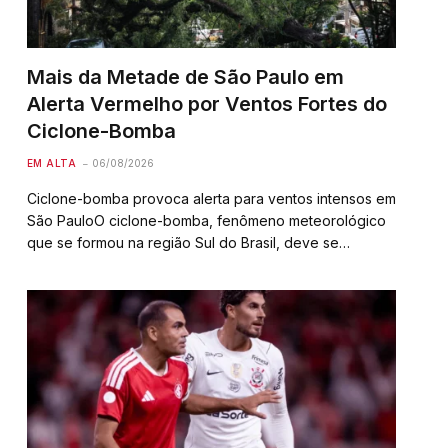
Mais da Metade de São Paulo em
Alerta Vermelho por Ventos Fortes do
Ciclone-Bomba
EM ALTA
06/08/2026
Ciclone-bomba provoca alerta para ventos intensos em
São PauloO ciclone-bomba, fenômeno meteorológico
que se formou na região Sul do Brasil, deve se
deslocar para o mar, mas seus ventos fortes serão
sentidos no estado de São Paulo a partir desta…