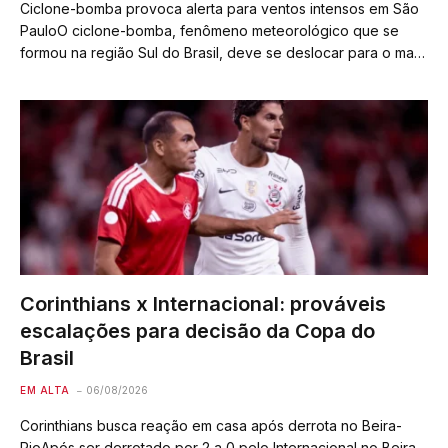
Ciclone-bomba provoca alerta para ventos intensos em São
PauloO ciclone-bomba, fenômeno meteorológico que se
formou na região Sul do Brasil, deve se deslocar para o mar,
mas seus ventos fortes serão sentidos no estado de São
Paulo a partir desta…
Corinthians x Internacional: prováveis
escalações para decisão da Copa do
Brasil
EM ALTA
06/08/2026
Corinthians busca reação em casa após derrota no Beira-
RioApós ser derrotado por 2 a 0 pelo Internacional no Beira-