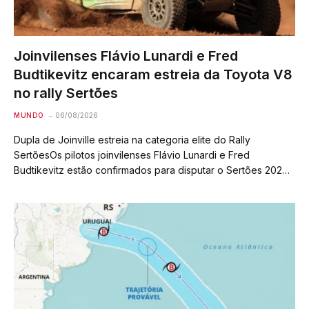
Joinvilenses Flávio Lunardi e Fred
Budtikevitz encaram estreia da Toyota V8
no rally Sertões
MUNDO
06/08/2026
Dupla de Joinville estreia na categoria elite do Rally
SertõesOs pilotos joinvilenses Flávio Lunardi e Fred
Budtikevitz estão confirmados para disputar o Sertões 2026,
considerada a principal prova de rally das Américas e a
segunda maior do mundo. Atuais campeões…