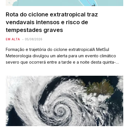
Rota do ciclone extratropical traz
vendavais intensos e risco de
tempestades graves
EM ALTA
05/08/2026
Formação e trajetória do ciclone extratropicalA MetSul
Meteorologia divulgou um alerta para um evento climático
severo que ocorrerá entre a tarde e a noite desta quinta-
feira (6) e se estenderá até sexta-feira (7). A situação é
causada pela formação de…