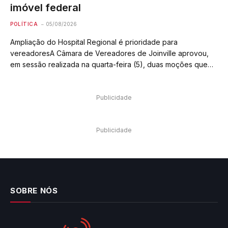
imóvel federal
POLÍTICA
05/08/2026
Ampliação do Hospital Regional é prioridade para
vereadoresA Câmara de Vereadores de Joinville aprovou,
em sessão realizada na quarta-feira (5), duas moções que
tratam de temas cruciais para a saúde pública e gestão do
patrimônio federal no município. Os documentos…
Publicidade
Publicidade
SOBRE NÓS