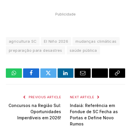
Publicidade
agricultura SC
El Niño 2026
mudanças climáticas
preparação para desastres
saúde pública
WhatsApp
Facebook
Twitter
LinkedIn
Email
Copy
Link
PREVIOUS ARTICLE
NEXT ARTICLE
Concursos na Região Sul:
Indaiá: Referência em
Oportunidades
Fondue de SC Fecha as
Imperdíveis em 2026!
Portas e Define Novo
Rumos