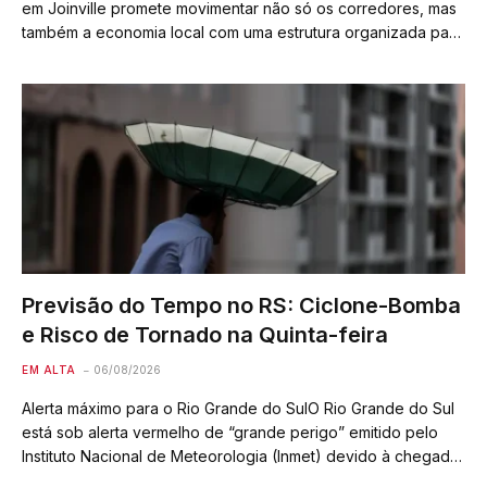
em Joinville promete movimentar não só os corredores, mas
também a economia local com uma estrutura organizada para
premiar os melhores. Os troféus serão entregues aos cinco
primeiros colocados no geral, tanto…
Previsão do Tempo no RS: Ciclone-Bomba
e Risco de Tornado na Quinta-feira
EM ALTA
06/08/2026
Alerta máximo para o Rio Grande do SulO Rio Grande do Sul
está sob alerta vermelho de “grande perigo” emitido pelo
Instituto Nacional de Meteorologia (Inmet) devido à chegada
de uma frente fria combinada com a possível formação de