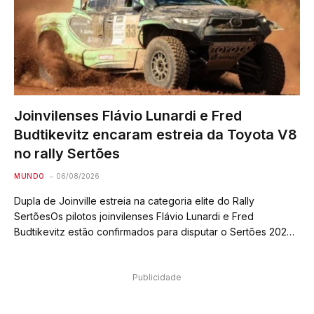
Joinvilenses Flávio Lunardi e Fred
Budtikevitz encaram estreia da Toyota V8
no rally Sertões
MUNDO
06/08/2026
Dupla de Joinville estreia na categoria elite do Rally
SertõesOs pilotos joinvilenses Flávio Lunardi e Fred
Budtikevitz estão confirmados para disputar o Sertões 2026,
considerada a principal prova de rally das Américas e a
segunda maior do mundo. Atuais campeões…
Publicidade