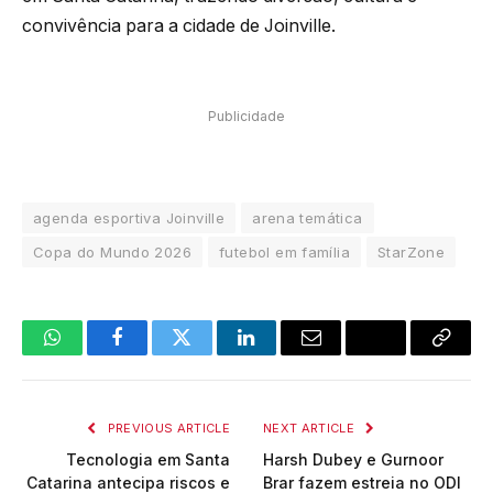
convivência para a cidade de Joinville.
Publicidade
agenda esportiva Joinville
arena temática
Copa do Mundo 2026
futebol em família
StarZone
WhatsApp
Facebook
Twitter
LinkedIn
Email
Copy
Link
PREVIOUS ARTICLE
NEXT ARTICLE
Tecnologia em Santa
Harsh Dubey e Gurnoor
Catarina antecipa riscos e
Brar fazem estreia no ODI