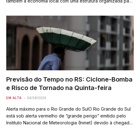
também a economia local com uma estrutura organizada para
premiar os melhores. Os troféus serão entregues aos cinco
primeiros colocados no geral, tanto…
Previsão do Tempo no RS: Ciclone-Bomba
e Risco de Tornado na Quinta-feira
EM ALTA
06/08/2026
Alerta máximo para o Rio Grande do SulO Rio Grande do Sul
está sob alerta vermelho de “grande perigo” emitido pelo
Instituto Nacional de Meteorologia (Inmet) devido à chegada
de uma frente fria combinada com a possível formação de
um…