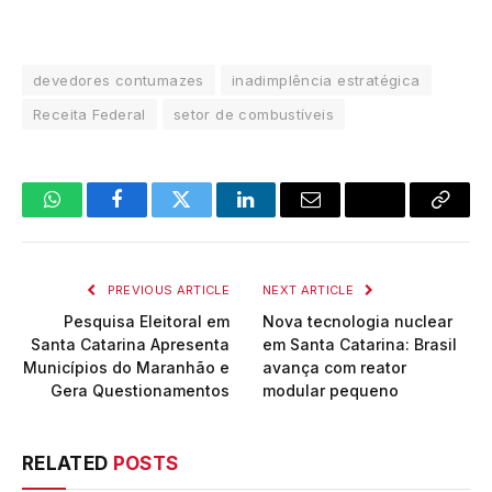
devedores contumazes
inadimplência estratégica
Receita Federal
setor de combustíveis
WhatsApp
Facebook
Twitter
LinkedIn
Email
Copy
Link
PREVIOUS ARTICLE
NEXT ARTICLE
Pesquisa Eleitoral em
Nova tecnologia nuclear
Santa Catarina Apresenta
em Santa Catarina: Brasil
Municípios do Maranhão e
avança com reator
Gera Questionamentos
modular pequeno
RELATED
POSTS