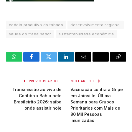
cadeia produtiva do tabaco
desenvolvimento regional
saúde do trabalhador
sustentabilidade econômica
WhatsApp
Facebook
Twitter
LinkedIn
Email
Copy
Link
PREVIOUS ARTICLE
NEXT ARTICLE
Transmissão ao vivo de
Vacinação contra a Gripe
Coritiba x Bahia pelo
em Joinville: Última
Brasileirão 2026: saiba
Semana para Grupos
onde assistir hoje
Prioritários com Mais de
80 Mil Pessoas
Imunizadas