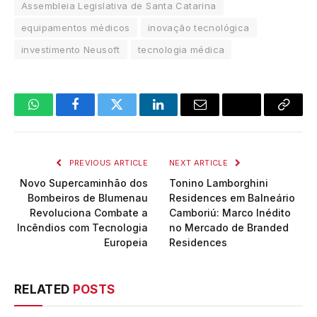
Assembleia Legislativa de Santa Catarina
equipamentos médicos
inovação tecnológica
investimento Neusoft
tecnologia médica
WhatsApp
Facebook
Twitter
LinkedIn
Email
Copy
Link
PREVIOUS ARTICLE
NEXT ARTICLE
Novo Supercaminhão dos
Tonino Lamborghini
Bombeiros de Blumenau
Residences em Balneário
Revoluciona Combate a
Camboriú: Marco Inédito
Incêndios com Tecnologia
no Mercado de Branded
Europeia
Residences
RELATED
POSTS